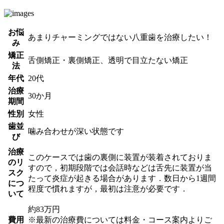
お悩
あまりチャーミングではない八重歯を治療したい！
み
矯正
舌側矯正・裏側矯正、透明で目立たない矯正
法
年代
20代
治療
30か月
期間
性別
女性
歯並
噛み合わせが深い状態です
び
治療
このケースでは歯の裏側に装置が装着されておりま
のリ
すので，初期段階では会話時などは舌先に装置が当
スク
たって炎症が起きる場合があります．数日から1週間
につ
程度で慣れますが，最初は注意が必要です．
いて
約83万円
費用
※最新の治療費については料金・コース案内よりご