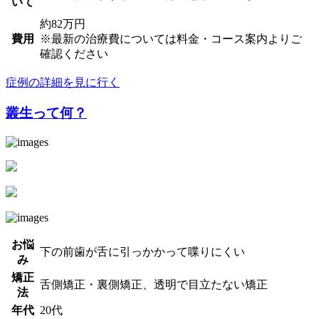
いて
約82万円
費用
※最新の治療費については料金・コース案内よりご
確認ください
症例の詳細を見に行く
叢生って何？
お悩
下の前歯が舌に引っかかって喋りにくい
み
矯正
舌側矯正・裏側矯正、透明で目立たない矯正
法
年代
20代