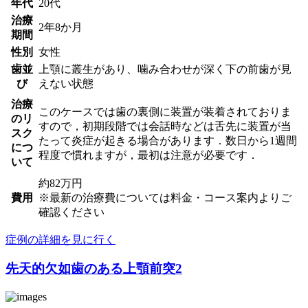
年代
20代
治療
2年8か月
期間
性別
女性
歯並
上顎に叢生があり、噛み合わせが深く下の前歯が見
び
えない状態
治療
このケースでは歯の裏側に装置が装着されておりま
のリ
すので，初期段階では会話時などは舌先に装置が当
スク
たって炎症が起きる場合があります．数日から1週間
につ
程度で慣れますが，最初は注意が必要です．
いて
約82万円
費用
※最新の治療費については料金・コース案内よりご
確認ください
症例の詳細を見に行く
先天的欠如歯のある上顎前突2