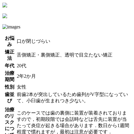
お悩
口が閉じづらい
み
矯正
舌側矯正・裏側矯正、透明で目立たない矯正
法
年代
20代
治療
2年2か月
期間
性別
女性
歯並
前歯2本が突出しているため歯列がV字型になってい
び
て、小臼歯が生まれつき少ない。
治療
このケースでは歯の裏側に装置が装着されておりま
のリ
すので，初期段階では会話時などは舌先に装置が当
スク
たって炎症が起きる場合があります．数日から1週間
につ
程度で慣れますが，最初は注意が必要です．