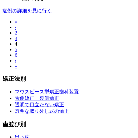
症例の詳細を見に行く
«
‹
2
3
4
5
6
›
»
矯正法別
マウスピース型矯正歯科装置
舌側矯正・裏側矯正
透明で目立たない矯正
透明な取り外し式の矯正
歯並び別
出っ歯