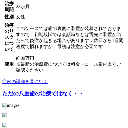
治療
28か月
期間
性別
女性
治療
このケースでは歯の裏側に装置が装着されておりま
のリ
すので，初期段階では会話時などは舌先に装置が当
スク
たって炎症が起きる場合があります．数日から1週間
につ
程度で慣れますが，最初は注意が必要です．
いて
約80万円
費用
※最新の治療費については料金・コース案内よりご
確認ください
症例の詳細を見に行く
ただの八重歯の治療ではなく・・