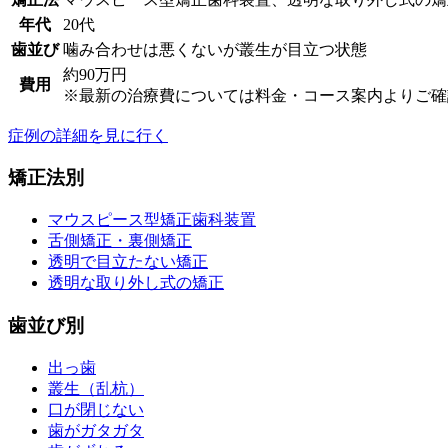
年代
20代
歯並び
噛み合わせは悪くないが叢生が目立つ状態
約90万円
費用
※最新の治療費については料金・コース案内よりご確
症例の詳細を見に行く
矯正法別
マウスピース型矯正歯科装置
舌側矯正・裏側矯正
透明で目立たない矯正
透明な取り外し式の矯正
歯並び別
出っ歯
叢生（乱杭）
口が閉じない
歯がガタガタ