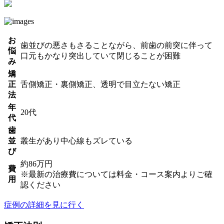
お
歯並びの悪さもさることながら、前歯の前突に伴って
悩
口元もかなり突出していて閉じることが困難
み
矯
正
舌側矯正・裏側矯正、透明で目立たない矯正
法
年
20代
代
歯
並
叢生があり中心線もズレている
び
約86万円
費
※最新の治療費については料金・コース案内よりご確
用
認ください
症例の詳細を見に行く