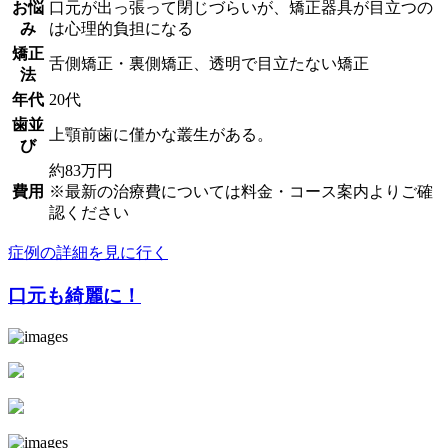
お悩
口元が出っ張って閉じづらいが、矯正器具が目立つの
み
は心理的負担になる
矯正
舌側矯正・裏側矯正、透明で目立たない矯正
法
年代
20代
歯並
上顎前歯に僅かな叢生がある。
び
約83万円
費用
※最新の治療費については料金・コース案内よりご確
認ください
症例の詳細を見に行く
口元も綺麗に！