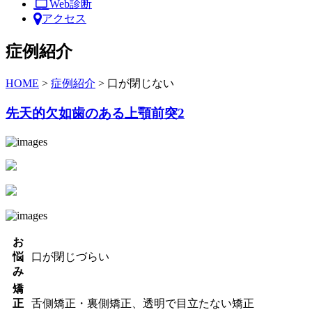
Web診断
アクセス
症例紹介
HOME
>
症例紹介
>
口が閉じない
先天的欠如歯のある上顎前突2
お
悩
口が閉じづらい
み
矯
正
舌側矯正・裏側矯正、透明で目立たない矯正