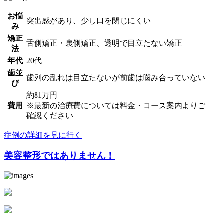
お悩
突出感があり、少し口を閉じにくい
み
矯正
舌側矯正・裏側矯正、透明で目立たない矯正
法
年代
20代
歯並
歯列の乱れは目立たないが前歯は噛み合っていない
び
約81万円
費用
※最新の治療費については料金・コース案内よりご
確認ください
症例の詳細を見に行く
美容整形ではありません！