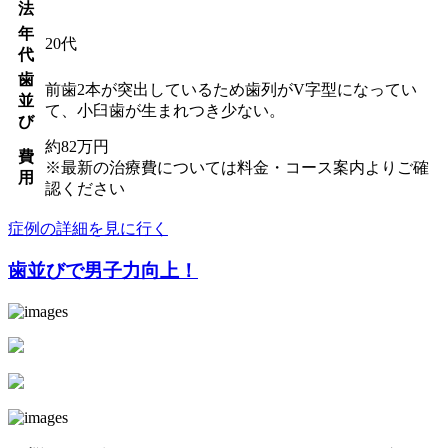
法
年
20代
代
歯
前歯2本が突出しているため歯列がV字型になってい
並
て、小臼歯が生まれつき少ない。
び
約82万円
費
※最新の治療費については料金・コース案内よりご確
用
認ください
症例の詳細を見に行く
歯並びで男子力向上！