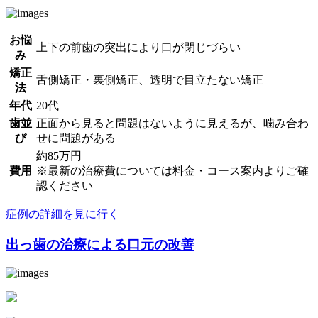
お悩
上下の前歯の突出により口が閉じづらい
み
矯正
舌側矯正・裏側矯正、透明で目立たない矯正
法
年代
20代
歯並
正面から見ると問題はないように見えるが、噛み合わ
び
せに問題がある
約85万円
費用
※最新の治療費については料金・コース案内よりご確
認ください
症例の詳細を見に行く
出っ歯の治療による口元の改善