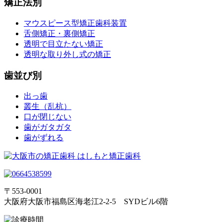
矯正法別
マウスピース型矯正歯科装置
舌側矯正・裏側矯正
透明で目立たない矯正
透明な取り外し式の矯正
歯並び別
出っ歯
叢生（乱杭）
口が閉じない
歯がガタガタ
歯がずれる
〒553-0001
大阪府大阪市福島区海老江2-2-5 SYDビル6階