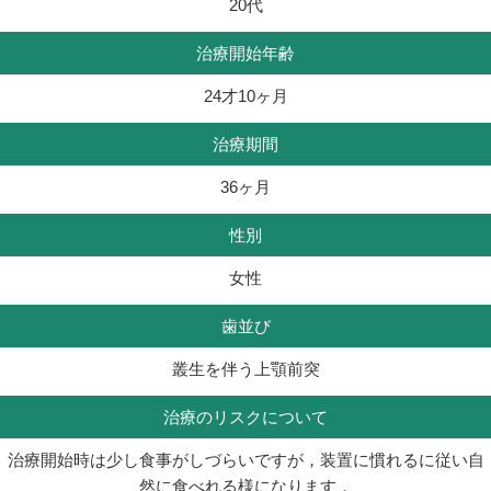
20代
治療開始年齢
24才10ヶ月
治療期間
36ヶ月
性別
女性
歯並び
叢生を伴う上顎前突
治療のリスクについて
治療開始時は少し食事がしづらいですが，装置に慣れるに従い自
然に食べれる様になります．