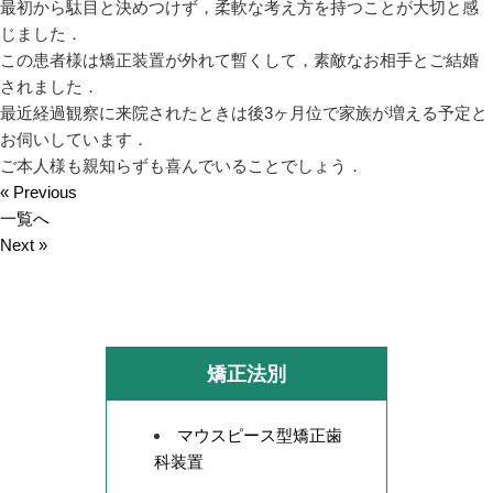
最初から駄目と決めつけず，柔軟な考え方を持つことが大切と感
じました．
この患者様は矯正装置が外れて暫くして，素敵なお相手とご結婚
されました．
最近経過観察に来院されたときは後3ヶ月位で家族が増える予定と
お伺いしています．
ご本人様も親知らずも喜んでいることでしょう．
« Previous
一覧へ
Next »
矯正法別
マウスピース型矯正歯
科装置