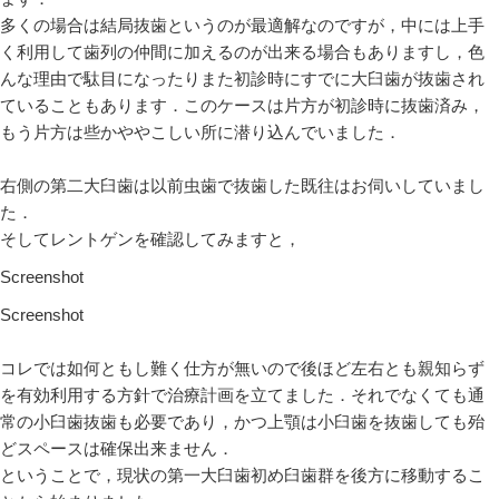
多くの場合は結局抜歯というのが最適解なのですが，中には上手
く利用して歯列の仲間に加えるのが出来る場合もありますし，色
んな理由で駄目になったりまた初診時にすでに大臼歯が抜歯され
ていることもあります．このケースは片方が初診時に抜歯済み，
もう片方は些かややこしい所に潜り込んでいました．
右側の第二大臼歯は以前虫歯で抜歯した既往はお伺いしていまし
た．
そしてレントゲンを確認してみますと，
Screenshot
Screenshot
コレでは如何ともし難く仕方が無いので後ほど左右とも親知らず
を有効利用する方針で治療計画を立てました．それでなくても通
常の小臼歯抜歯も必要であり，かつ上顎は小臼歯を抜歯しても殆
どスペースは確保出来ません．
ということで，現状の第一大臼歯初め臼歯群を後方に移動するこ