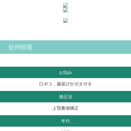
症例情報
お悩み
口ボコ，歯並びがガタガタ
矯正法
上顎裏側矯正
年代