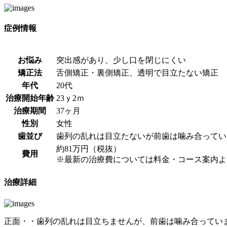
症例情報
お悩み
突出感があり、少し口を閉じにくい
矯正法
舌側矯正・裏側矯正、透明で目立たない矯正
年代
20代
治療開始年齢
23ｙ2ｍ
治療期間
37ヶ月
性別
女性
歯並び
歯列の乱れは目立たないが前歯は噛み合ってい
約81万円（税抜）
費用
※最新の治療費については料金・コース案内よ
治療詳細
正面・・歯列の乱れは目立ちませんが、前歯は噛み合ってい