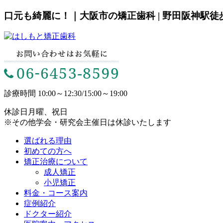
口元も綺麗に！｜大阪市の矯正歯科 | 野田阪神駅徒
診療時間
10:00～12:30/15:00～19:00
休診日
月曜、祝日
※その他学会・研究会主催日は休診いたします
選ばれる理由
初めての方へ
矯正治療について
成人矯正
小児矯正
料金・コース案内
症例紹介
ドクター紹介