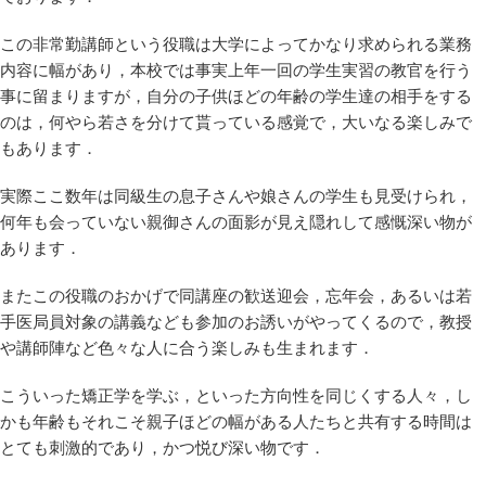
この非常勤講師という役職は大学によってかなり求められる業務
内容に幅があり，本校では事実上年一回の学生実習の教官を行う
事に留まりますが，自分の子供ほどの年齢の学生達の相手をする
のは，何やら若さを分けて貰っている感覚で，大いなる楽しみで
もあります．
実際ここ数年は同級生の息子さんや娘さんの学生も見受けられ，
何年も会っていない親御さんの面影が見え隠れして感慨深い物が
あります．
またこの役職のおかげで同講座の歓送迎会，忘年会，あるいは若
手医局員対象の講義なども参加のお誘いがやってくるので，教授
や講師陣など色々な人に合う楽しみも生まれます．
こういった矯正学を学ぶ，といった方向性を同じくする人々，し
かも年齢もそれこそ親子ほどの幅がある人たちと共有する時間は
とても刺激的であり，かつ悦び深い物です．